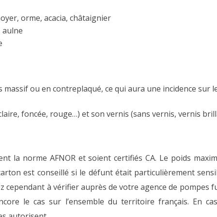
noyer, orme, acacia, châtaignier
, aulne
e
s massif ou en contreplaqué, ce qui aura une incidence sur le
 (claire, foncée, rouge…) et son vernis (sans vernis, vernis bril
dent la norme AFNOR et soient certifiés CA. Le poids maxi
rton est conseillé si le défunt était particulièrement sensi
sez cependant à vérifier auprès de votre agence de pompes 
ncore le cas sur l’ensemble du territoire français. En cas
les autorisent.