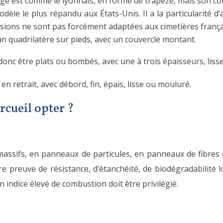
 est comme le lyonnais, en forme de trapèze, mais son couv
dèle le plus répandu aux États-Unis. Il a la particularité d’
sions ne sont pas forcément adaptées aux cimetières frança
n quadrilatère sur pieds, avec un couvercle montant.
donc être plats ou bombés, avec une à trois épaisseurs, liss
en retrait, avec débord, fin, épais, lisse ou mouluré.
rcueil opter ?
massifs, en panneaux de particules, en panneaux de fibres
aire preuve de résistance, d’étanchéité, de biodégradabilité l
un indice élevé de combustion doit être privilégié.