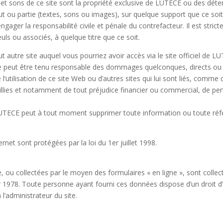
 et sons de ce site sont la propriété exclusive de LUTECE ou des dét
t ou partie (textes, sons ou images), sur quelque support que ce soit 
ager la responsabilité civile et pénale du contrefacteur. Il est strict
ls ou associés, à quelque titre que ce soit.
autre site auquel vous pourriez avoir accès via le site officiel de L
 ne peut être tenu responsable des dommages quelconques, directs ou 
utilisation de ce site Web ou d’autres sites qui lui sont liés, comme d
ueillies et notamment de tout préjudice financier ou commercial, de
LUTECE peut à tout moment supprimer toute information ou toute réf
rnet sont protégées par la loi du 1er juillet 1998.
, ou collectées par le moyen des formulaires « en ligne », sont collec
er 1978. Toute personne ayant fourni ces données dispose d’un droit d’
’administrateur du site.