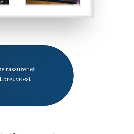
me rassurer et
it preuve est