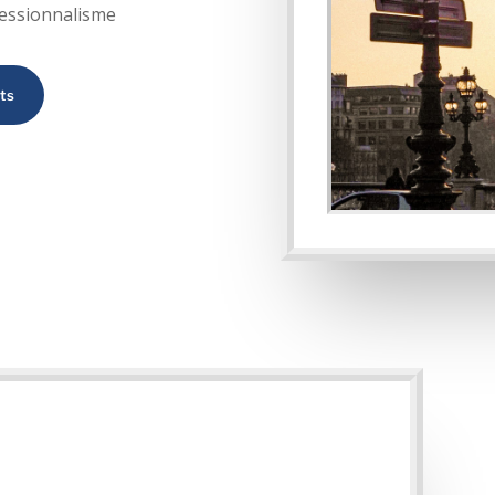
fessionnalisme
ts