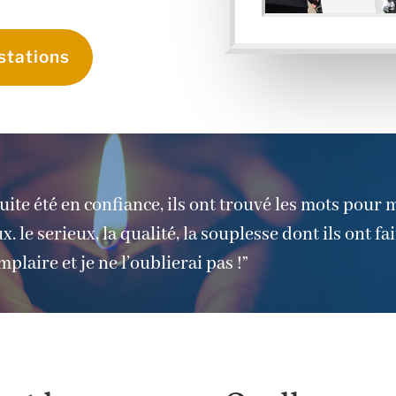
stations
suite été en confiance, ils ont trouvé les mots pour 
. le serieux, la qualité, la souplesse dont ils ont fa
plaire et je ne l’oublierai pas !”