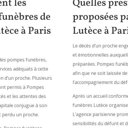
nt les
Quelles pres
funèbres de
proposées p
èce à Paris
Lutèce à Par
Le décès d’un proche eng
et émotionnelles auxquell
 des pompes funèbres,
préparées. Pompes funè
rvices adéquats à cette
afin que ne soit laissée 
on d’un proche. Plusieurs
l’accompagnement du déf
s ont permis à Pompes
Après un accueil conforme
tés et les attentes des
funèbres
Lutèce
organiser
capitale conjugue à son
L’agence parisienne prome
nt perdu un proche.
sensibilités du défunt et 