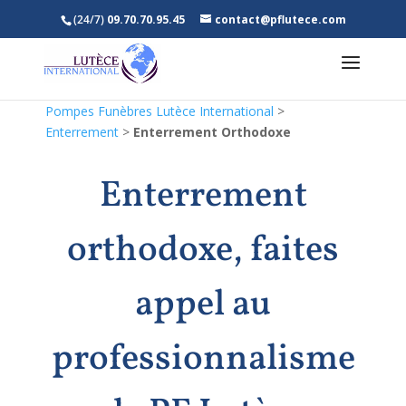
(24/7)
09.70.70.95.45
contact@pflutece.com
Pompes Funèbres Lutèce International
>
Enterrement
>
Enterrement Orthodoxe
Enterrement
orthodoxe, faites
appel au
professionnalisme