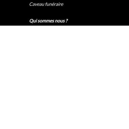
Caveau funéraire
Qui sommes nous ?
Pompes funèbres Paris
Pompes funèbres Lyon
Pompes funèbres Marseille
Pompes funèbres Nice
Contact
2020 © – Tous droits réservés |
Accès privé
|
Mentions légales
|
Contact
| PF Lutèce : 4.6 / 5 – 412
avis