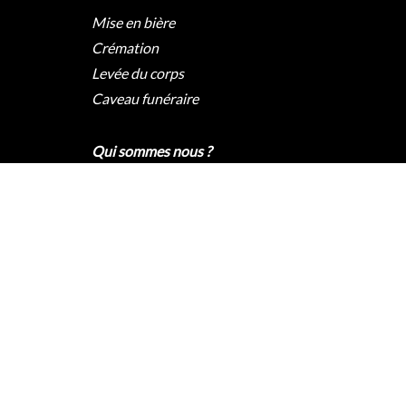
Mise en bière
Crémation
Levée du corps
Caveau funéraire
Qui sommes nous ?
Pompes funèbres Paris
Pompes funèbres Lyon
Pompes funèbres Marseille
Pompes funèbres Nice
Contact
2020 © – Tous droits réservés |
Accès privé
|
Mentions légales
|