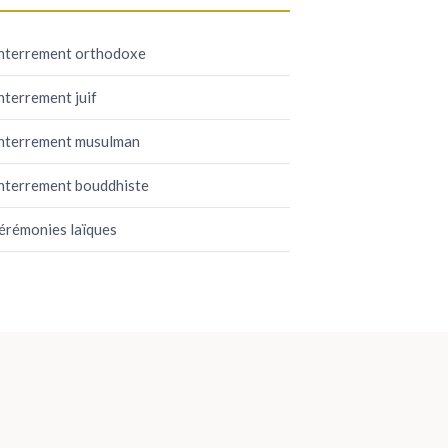
nterrement orthodoxe
nterrement juif
nterrement musulman
nterrement bouddhiste
érémonies laïques