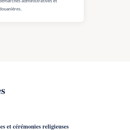
démarches administratives et
douanières.
es
es et cérémonies religieuses