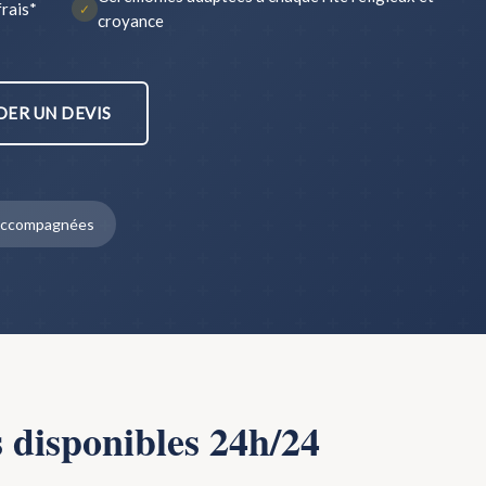
frais*
✓
croyance
ER UN DEVIS
s accompagnées
s disponibles 24h/24