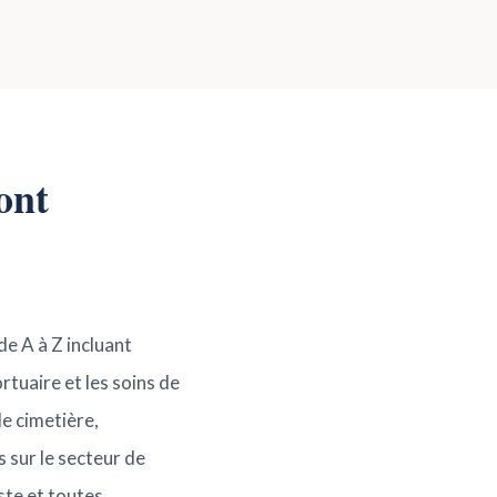
Pont
de A à Z incluant
rtuaire et les soins de
de cimetière,
 sur le secteur de
ste et toutes