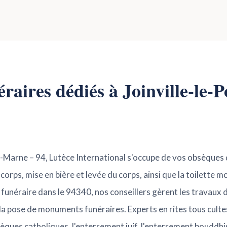
éraires dédiés à Joinville-le-
e-Marne – 94, Lutèce International s'occupe de vos obsèques 
rps, mise en bière et levée du corps, ainsi que la toilette mo
funéraire dans le 94340, nos conseillers gèrent les travaux 
a pose de monuments funéraires. Experts en rites tous cultes
sèques catholiques, l'enterrement juif, l'enterrement bouddhi