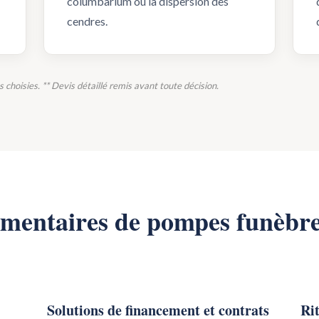
columbarium ou la dispersion des
cendres.
ns choisies. ** Devis détaillé remis avant toute décision.
émentaires de pompes funèbr
Solutions de financement et contrats
Rit