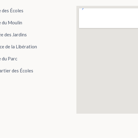
 des Écoles
 du Moulin
ée des Jardins
ce de la Libération
 du Parc
rtier des Écoles