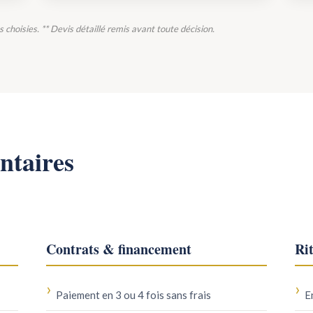
ns choisies. ** Devis détaillé remis avant toute décision.
ntaires
Contrats & financement
Rit
Paiement en 3 ou 4 fois sans frais
E