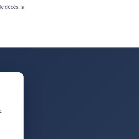
de décès, la
t.