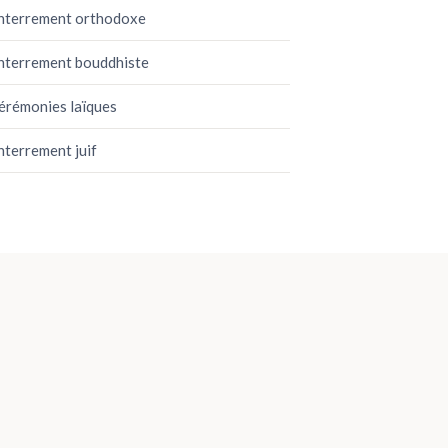
nterrement orthodoxe
nterrement bouddhiste
érémonies laïques
nterrement juif