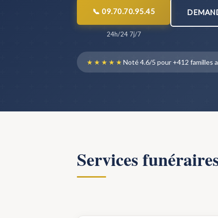
📞 09.70.70.95.45
DEMAND
24h/24 7j/7
★★★★★
Noté 4.6/5 pour +412 famille
Services funéraire