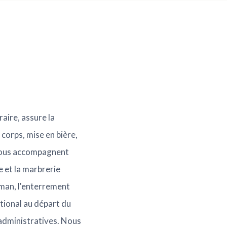
aire, assure la
 corps, mise en bière,
y vous accompagnent
 et la marbrerie
lman, l'enterrement
ational au départ du
 administratives. Nous