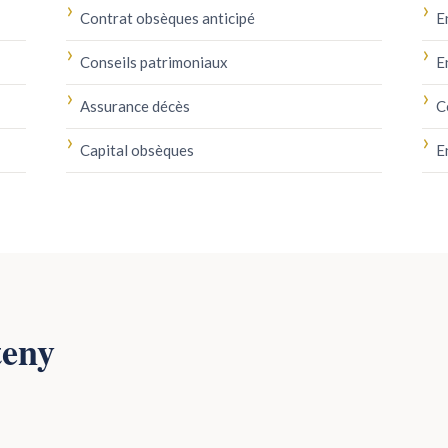
Contrat obsèques anticipé
E
Conseils patrimoniaux
E
Assurance décès
C
Capital obsèques
E
teny