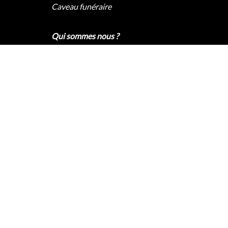
Caveau funéraire
Qui sommes nous ?
Pompes funèbres Paris
Pompes funèbres Lyon
Pompes funèbres Marseille
Pompes funèbres Nice
Contact
2020 © – Tous droits réservés |
Accès privé
|
Mentions légales
|
Contact
| PF Lutèce : 4.6 / 5 – 412
avis