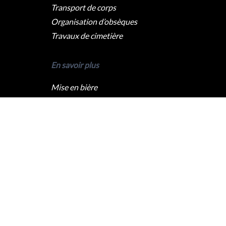
Transport de corps
Organisation d’obsèques
Travaux de cimetière
En savoir plus
Mise en bière
Crémation
Levée du corps
Caveau funéraire
Qui sommes nous ?
Pompes funèbres Paris
Pompes funèbres Lyon
Pompes funèbres Marseille
Pompes funèbres Nice