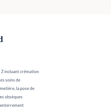
d
à Z incluant crémation
les soins de
metière, la pose de
des obsèques
l'enterrement