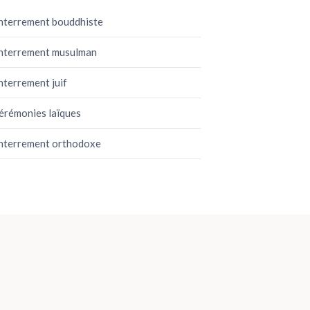
nterrement bouddhiste
nterrement musulman
nterrement juif
érémonies laïques
nterrement orthodoxe