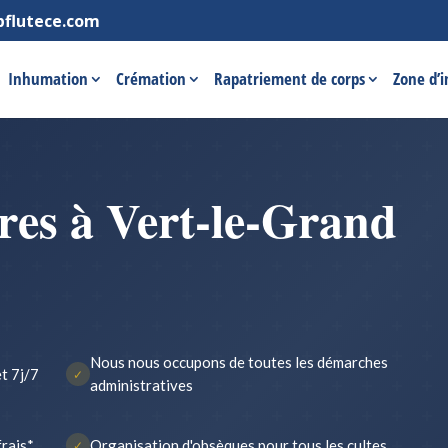
pflutece.com
Inhumation
Crémation
Rapatriement de corps
Zone d’
es à Vert-le-Grand
Nous nous occupons de toutes les démarches
t 7j/7
✓
administratives
frais*
Organisation d'obsèques pour tous les cultes
✓