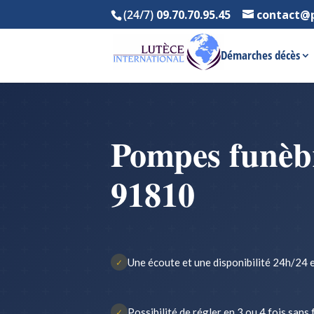
(24/7)
09.70.70.95.45
contact@
Démarches décès
Pompes funèbr
91810
Une écoute et une disponibilité 24h/24 e
✓
Possibilité de régler en 3 ou 4 fois sans 
✓