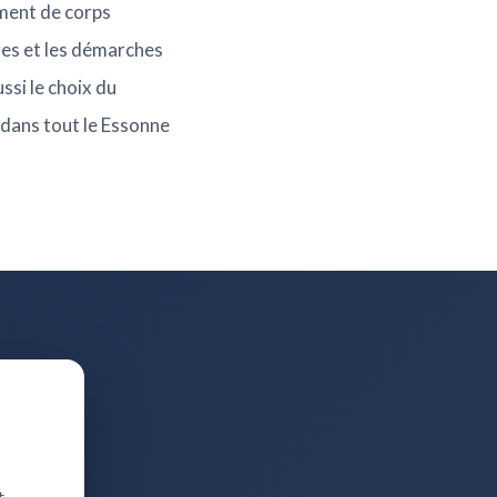
ement de corps
res et les démarches
ssi le choix du
7 dans tout le Essonne
t.