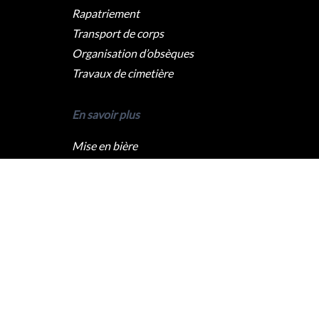
Rapatriement
Transport de corps
Organisation d’obsèques
Travaux de cimetière
En savoir plus
Mise en bière
Crémation
Levée du corps
Caveau funéraire
Qui sommes nous ?
Pompes funèbres Paris
Pompes funèbres Lyon
Pompes funèbres Marseille