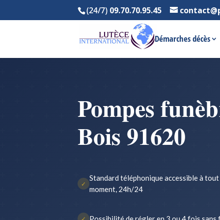
(24/7)
09.70.70.95.45
contact@
Démarches décès
Pompes funèbr
Bois 91620
Standard téléphonique accessible à tout
✓
moment, 24h/24
Possibilité de régler en 3 ou 4 fois sans 
✓