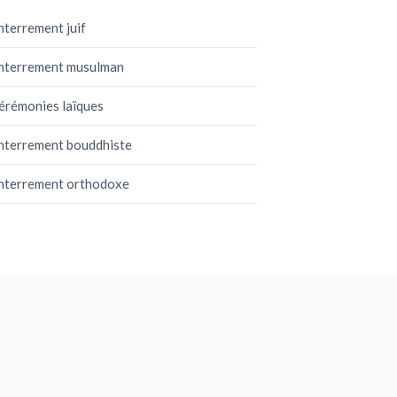
nterrement juif
nterrement musulman
érémonies laïques
nterrement bouddhiste
nterrement orthodoxe