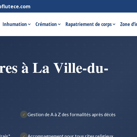
pflutece.com
Inhumation
Crémation
Rapatriement de corps
Zone d’
es à La Ville-du-
Gestion de A à Z des formalités après décès
✓
frais*
Accompagnement pour tous rites religieux
✓