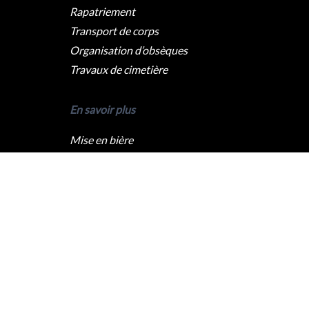
Rapatriement
Transport de corps
Organisation d’obsèques
Travaux de cimetière
En savoir plus
Mise en bière
Crémation
Levée du corps
Caveau funéraire
Qui sommes nous ?
Pompes funèbres Paris
Pompes funèbres Lyon
Pompes funèbres Marseille