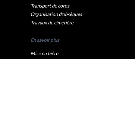
Transport de corps
Organisation d’obsèques
Travaux de cimetière
En savoir plus
Mise en bière
Crémation
Levée du corps
Caveau funéraire
Qui sommes nous ?
Pompes funèbres Paris
Pompes funèbres Lyon
Pompes funèbres Marseille
Pompes funèbres Nice