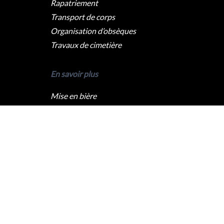
Rapatriement
Transport de corps
Organisation d’obsèques
Travaux de cimetière
En savoir plus
Mise en bière
Crémation
Levée du corps
Caveau funéraire
Qui sommes nous ?
Pompes funèbres Paris
Pompes funèbres Lyon
Pompes funèbres Marseille