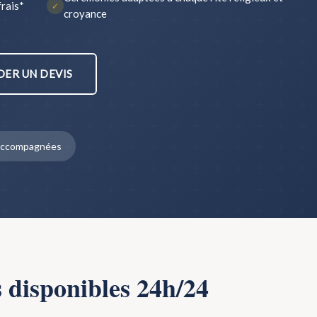
frais*
✓
croyance
ER UN DEVIS
s accompagnées
s disponibles 24h/24