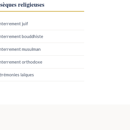
sèques religieuses
nterrement juif
nterrement bouddhiste
nterrement musulman
nterrement orthodoxe
érémonies laïques