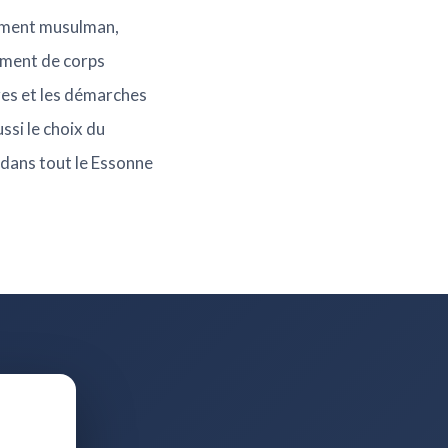
rrement musulman,
ement de corps
res et les démarches
ssi le choix du
7 dans tout le Essonne