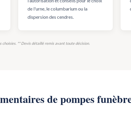
l'autorisation et conseils pour le choix
de l'urne, le columbarium ou la
dispersion des cendres.
ns choisies. ** Devis détaillé remis avant toute décision.
émentaires de pompes funèbr