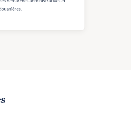
des démarches administratives et
douanières.
es