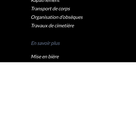
Transport de corps
Organisation d’obsèques
Travaux de cimetière
En savoir plus
Mise en bière
Crémation
Levée du corps
Caveau funéraire
Qui sommes nous ?
Pompes funèbres Paris
Pompes funèbres Lyon
Pompes funèbres Marseille