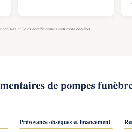
ns choisies. ** Devis détaillé remis avant toute décision.
émentaires de pompes funèbr
Prévoyance obsèques et financement
Res