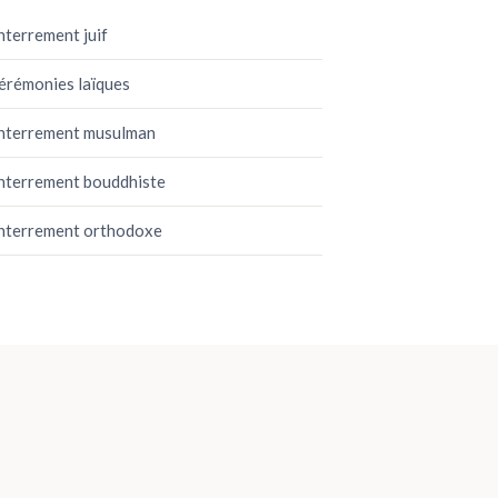
nterrement juif
érémonies laïques
nterrement musulman
nterrement bouddhiste
nterrement orthodoxe