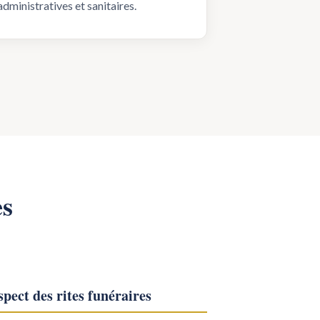
administratives et sanitaires.
es
pect des rites funéraires