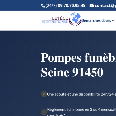
(24/7)
09.70.70.95.45
contact@
Démarches décès
Pompes funèbr
Seine 91450
Une écoute et une disponibilité 24h/24 e
✓
Règlement échelonné en 3 ou 4 mensual
✓
sans frais*