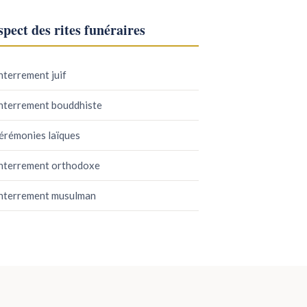
pect des rites funéraires
nterrement juif
nterrement bouddhiste
érémonies laïques
nterrement orthodoxe
nterrement musulman